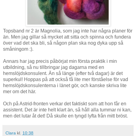
Topsband nr 2 är Magnolia, som jag inte har några planer för
än. Men jag gillar så mycket att sitta och spinna och fundera
över vad det ska bli, så någon plan ska nog dyka upp så
småningom :).
Annars har jag precis påbörjat min första praktik i min
utbildning, så nu tillbringar jag dagarna med en
hemslöjdskonsulent. Än så länge (efter två dagar) är det
superkul! Hoppas på att också få lite mer förståelse för vad
hemslöjdskonsulenterna i länet gör, och kanske skriva lite
mer om det här.
Och på Astrid-fronten verkar det faktiskt som att hon får en
assistent. Det är inte helt klart än, så håll alla tummar ni kan,
men det lutar åt det! Då skulle en tyngd lyfta från mitt bröst.
Clara
kl.
10:38