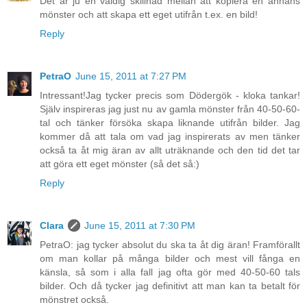
Det är ju en väldig skillnad mellan att kopiera en annans
mönster och att skapa ett eget utifrån t.ex. en bild!
Reply
PetraO
June 15, 2011 at 7:27 PM
Intressant!Jag tycker precis som Dödergök - kloka tankar!
Själv inspireras jag just nu av gamla mönster från 40-50-60-
tal och tänker försöka skapa liknande utifrån bilder. Jag
kommer då att tala om vad jag inspirerats av men tänker
också ta åt mig äran av allt uträknande och den tid det tar
att göra ett eget mönster (så det så:)
Reply
Clara
June 15, 2011 at 7:30 PM
PetraO: jag tycker absolut du ska ta åt dig äran! Framförallt
om man kollar på många bilder och mest vill fånga en
känsla, så som i alla fall jag ofta gör med 40-50-60 tals
bilder. Och då tycker jag definitivt att man kan ta betalt för
mönstret också.