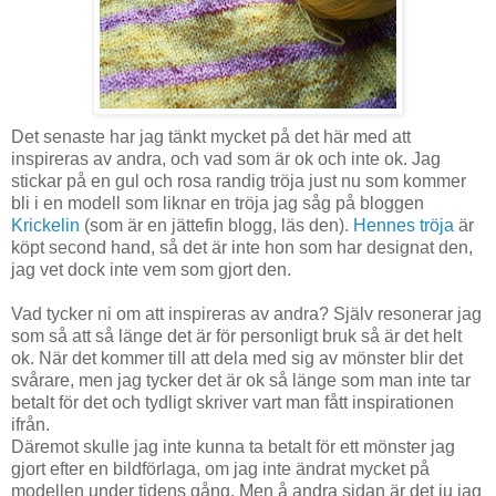
Det senaste har jag tänkt mycket på det här med att
inspireras av andra, och vad som är ok och inte ok. Jag
stickar på en gul och rosa randig tröja just nu som kommer
bli i en modell som liknar en tröja jag såg på bloggen
Krickelin
(som är en jättefin blogg, läs den).
Hennes tröja
är
köpt second hand, så det är inte hon som har designat den,
jag vet dock inte vem som gjort den.
Vad tycker ni om att inspireras av andra? Själv resonerar jag
som så att så länge det är för personligt bruk så är det helt
ok. När det kommer till att dela med sig av mönster blir det
svårare, men jag tycker det är ok så länge som man inte tar
betalt för det och tydligt skriver vart man fått inspirationen
ifrån.
Däremot skulle jag inte kunna ta betalt för ett mönster jag
gjort efter en bildförlaga, om jag inte ändrat mycket på
modellen under tidens gång. Men å andra sidan är det ju jag