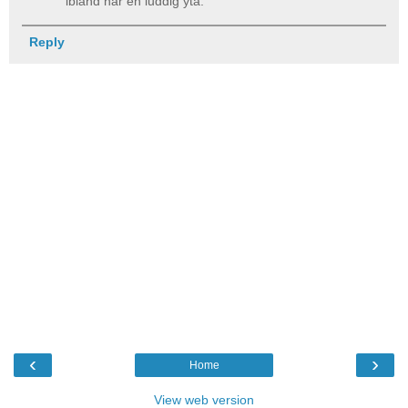
ibland har en luddig yta.
Reply
‹
›
Home
View web version