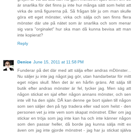
är snarlika för det finns ju inte hur många sätt som helst att
virka de små figurerna på. Så frågan blir ju om man skulle
göra ett eget mönster, virka och sälja och sen finns flera
mönster där ute på nätet som är snarlika och som menar
sig vara "orginalet" hur ska man då kunna bevisa att man
inte kopierat?
Reply
Denice
June 15, 2011 at 11:58 PM
Funderar på det där med att sälja efter andras mDönster...
Nu säljer ju inte jag något jag gör, utan handarbetar för mitt
eget nöjes skull. Men det är en hårfin gräns. Att sälja till
butik efter andras mönster är fel, tycker jag. Men säg att
någon stickat en sjal efter någon annans mönster, och sen
inte vill ha den själv. DÅ kan denne ge bort sjalen till någon
som sen säljer den på typ tradera eller vad som helst - den
personen vet ju inte vem som skapat mönstret. Eller om jag
stickar en tröja som jag inte kan ha och inte känner någon
som den passar heller, då borde jag kunna sälja mitt ex
även om jag inte gjorde mönstret - jag har ju stickat själva