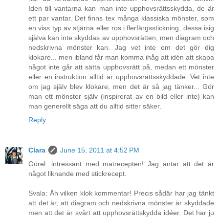
Iden till vantarna kan man inte upphovsrättsskydda, de är
ett par vantar. Det finns tex många klassiska mönster, som
en viss typ av stjärna eller ros i flerfärgsstickning, dessa isig
själva kan inte skyddas av upphovsrätten, men diagram och
nedskrivna mönster kan. Jag vet inte om det gör dig
klokare... men ibland får man komma ihåg att idén att skapa
något inte går att sätta upphovsrätt på, medan ett mönster
eller en instruktion alltid är upphovsrättsskyddade. Vet inte
om jag själv blev klokare, men det är så jag tänker... Gör
man ett mönster själv (inspirerat av en bild eller inte) kan
man generellt säga att du alltid sitter säker.
Reply
Clara
June 15, 2011 at 4:52 PM
Görel: intressant med matrecepten! Jag antar att det är
något liknande med stickrecept.
Svala: Åh vilken klok kommentar! Precis sådär har jag tänkt
att det är, att diagram och nedskrivna mönster är skyddade
men att det är svårt att upphovsrättskydda idéer. Det har ju