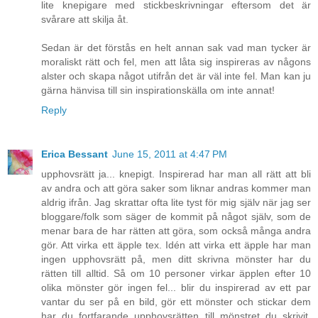
lite knepigare med stickbeskrivningar eftersom det är
svårare att skilja åt.
Sedan är det förstås en helt annan sak vad man tycker är
moraliskt rätt och fel, men att låta sig inspireras av någons
alster och skapa något utifrån det är väl inte fel. Man kan ju
gärna hänvisa till sin inspirationskälla om inte annat!
Reply
Erica Bessant
June 15, 2011 at 4:47 PM
upphovsrätt ja... knepigt. Inspirerad har man all rätt att bli
av andra och att göra saker som liknar andras kommer man
aldrig ifrån. Jag skrattar ofta lite tyst för mig själv när jag ser
bloggare/folk som säger de kommit på något själv, som de
menar bara de har rätten att göra, som också många andra
gör. Att virka ett äpple tex. Idén att virka ett äpple har man
ingen upphovsrätt på, men ditt skrivna mönster har du
rätten till alltid. Så om 10 personer virkar äpplen efter 10
olika mönster gör ingen fel... blir du inspirerad av ett par
vantar du ser på en bild, gör ett mönster och stickar dem
har du fortfarande upphovsrätten till mönstret du skrivit.