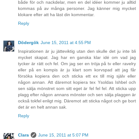
både för och nackdelar, men en del idéer kommer ju alltid
kommas på av många personer. Jag känner mig mycket
klokare efter att ha läst din kommentar.
Reply
Dödergök
June 15, 2011 at 4:55 PM
Inspirationen är ju jätteviktig utan den skulle det ju inte bli
mycket skapat. Jag har en ganska klar idé om vad jag
tycker är rätt och fel. Om jag ser en tröja på tv eller ravelry
eller på en kompis är ju klart som korvspad att jag får
försöka kopiera den och sticka ett ex till mig själv eller
någon annan. Att däremot kopiera tex Ysoldas Ishbel och
sen sälja mönstret som sitt eget är fel fel fel. Att sticka upp
plagg efter någon annans mönster och sen sälja plaggen är
också tokfel enligt mig. Däremot att sticka något och ge bort
det är en helt annan sak.
Reply
Clara
June 15, 2011 at 5:07 PM