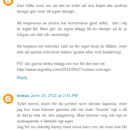
Kan hålla med om att det är svårt att dra linjen där andras
design går över till egen design...
Att inspireras av andra har konstnärer gjort alltid... det i sig
är inget fel. Men gör du egna tillägg till en design så är ju
frågan om det når verkshöjd.
Att kopiera ett mönster rakt av för eget bruk är tillåtet, men
inte att sprida mönstret vidare (gratis eller mot betalning).
FÖ: läs gärna detta inlägg om hur fel det kan bli...
http://www.regretsy.com/2011/05/27/urban-outrage/
Reply
teresa
June 15, 2011 at 2:41 PM
Svårt ämne, även för de jurister som skriver lagarna, men
jag tror man känner ganska väl när man "knyckt" ngt o då
är det ju inte ok, dvs plagiering. Man känner nog när ngt är
nyskapande o faktiskt ngt eget.
Jag för en ständig kamp med mina barn om att man inte får