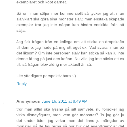
exemplaret och köpt garnet.
Så om man säljer mer kommersiellt så tycker jag att man
självklart ska göra sina mönster själv, men enstaka skapade
exemplar tror jag inte någon kan hindra enskilda från att
sälja.
Jag fick frågan från en kollega om att sticka en dropskofta
till denne, jag hade på mig ett eget ex. Vad svarar man på
det liksom? Om inte personen själv kan sticka så kan ju inte
denne få tag på just den koftan. Nu ville jag inte sticka ett ex
till, så frågan blev aldrig mer aktuell än så.
Lite ytterligare perspektiv bara :-)
Reply
Anonymous
June 16, 2011 at 8:49 AM
tror man alltid ska lyssna på sitt samvete, nu försöker jag
virka disneyfigurer, men vem gör mönstret? Jo jag gör ju
det under tiden jag virkar men det finns ju mängder av
mönster på de figurerna så hur blir det egentligen? är det