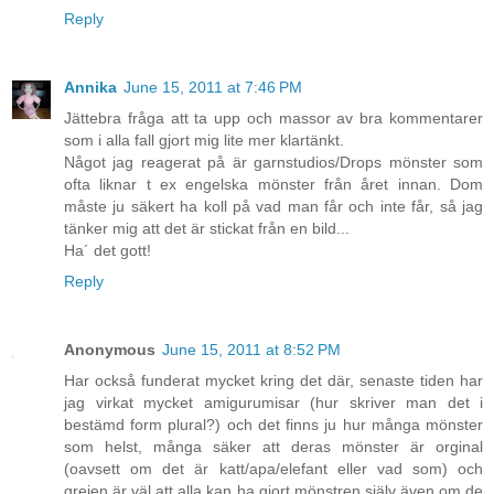
Reply
Annika
June 15, 2011 at 7:46 PM
Jättebra fråga att ta upp och massor av bra kommentarer
som i alla fall gjort mig lite mer klartänkt.
Något jag reagerat på är garnstudios/Drops mönster som
ofta liknar t ex engelska mönster från året innan. Dom
måste ju säkert ha koll på vad man får och inte får, så jag
tänker mig att det är stickat från en bild...
Ha´ det gott!
Reply
Anonymous
June 15, 2011 at 8:52 PM
Har också funderat mycket kring det där, senaste tiden har
jag virkat mycket amigurumisar (hur skriver man det i
bestämd form plural?) och det finns ju hur många mönster
som helst, många säker att deras mönster är orginal
(oavsett om det är katt/apa/elefant eller vad som) och
grejen är väl att alla kan ha gjort mönstren själv även om de