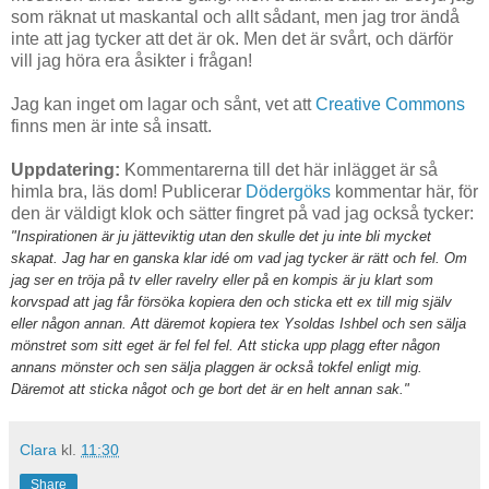
som räknat ut maskantal och allt sådant, men jag tror ändå
inte att jag tycker att det är ok. Men det är svårt, och därför
vill jag höra era åsikter i frågan!
Jag kan inget om lagar och sånt, vet att
Creative Commons
finns men är inte så insatt.
Uppdatering:
Kommentarerna till det här inlägget är så
himla bra, läs dom! Publicerar
Dödergöks
kommentar här, för
den är väldigt klok och sätter fingret på vad jag också tycker:
"Inspirationen är ju jätteviktig utan den skulle det ju inte bli mycket
skapat. Jag har en ganska klar idé om vad jag tycker är rätt och fel. Om
jag ser en tröja på tv eller ravelry eller på en kompis är ju klart som
korvspad att jag får försöka kopiera den och sticka ett ex till mig själv
eller någon annan. Att däremot kopiera tex Ysoldas Ishbel och sen sälja
mönstret som sitt eget är fel fel fel. Att sticka upp plagg efter någon
annans mönster och sen sälja plaggen är också tokfel enligt mig.
Däremot att sticka något och ge bort det är en helt annan sak."
Clara
kl.
11:30
Share